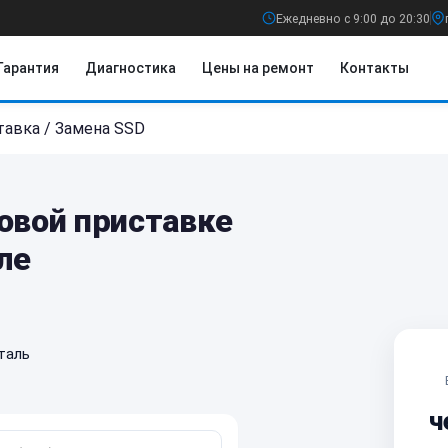
Ежедневно с 9:00 до 20:30
Гарантия
Диагностика
Цены на ремонт
Контакты
тавка
/
Замена SSD
овой приставке
ле
таль
ч