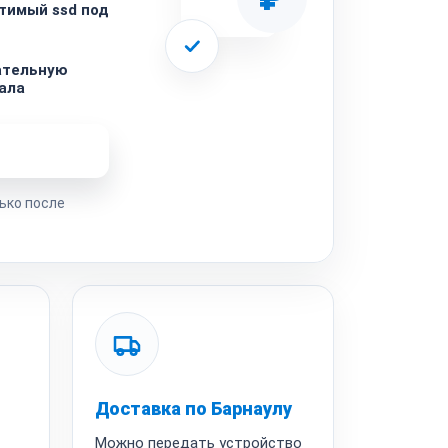
тимый ssd под
ательную
ала
ремонта
ько после
Доставка по Барнаулу
Можно передать устройство