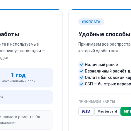
ОПЛАТА
 работы
Удобные способы
нта и используемые
Принимаем все распростр
 возникнут неполадки —
который удобен вам.
ядке.
Наличный расчёт
Безналичный расчёт д
1 год
Оплата банковской ка
максимальный срок
СБП — быстрые перев
от
ПРИНИМАЕМ КАРТЫ
VISA
МИ
Mastercard
е каждого ремонта. Он
уживания.