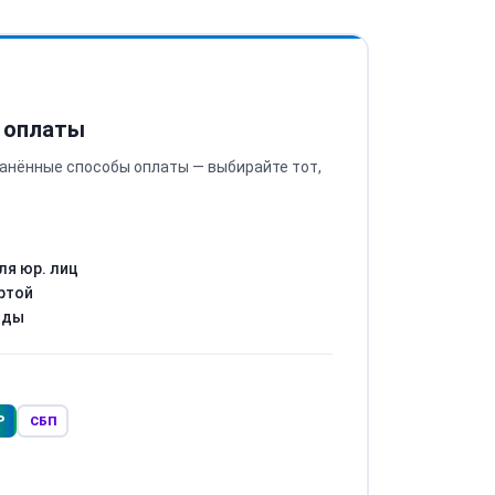
 оплаты
анённые способы оплаты — выбирайте тот,
ля юр. лиц
ртой
оды
Р
СБП