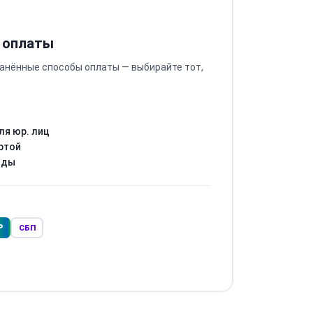
 оплаты
анённые способы оплаты — выбирайте тот,
ля юр. лиц
ртой
оды
Р
СБП