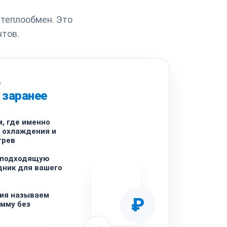
 теплообмен. Это
нтов.
ь
 заранее
, где именно
 охлаждения и
грев
 подходящую
дник для вашего
ния называем
₽
мму без