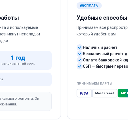
ОПЛАТА
 работы
Удобные способы
нта и используемые
Принимаем все распростр
 возникнут неполадки —
который удобен вам.
ядке.
Наличный расчёт
Безналичный расчёт д
1 год
Оплата банковской ка
максимальный срок
СБП — быстрые перев
от
ПРИНИМАЕМ КАРТЫ
VISA
МИ
Mastercard
е каждого ремонта. Он
уживания.