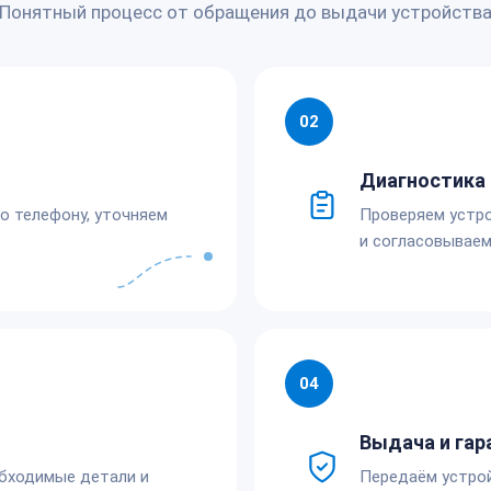
Понятный процесс от обращения до выдачи устройств
02
Диагностика 
по телефону, уточняем
Проверяем устро
и согласовываем
04
Выдача и гар
обходимые детали и
Передаём устро