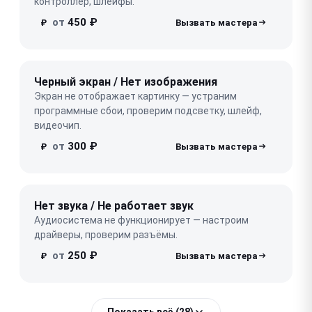
контроллер, шлейфы.
от
450 ₽
₽
Черный экран / Нет изображения
Экран не отображает картинку — устраним
программные сбои, проверим подсветку, шлейф,
видеочип.
от
300 ₽
₽
Нет звука / Не работает звук
Аудиосистема не функционирует — настроим
драйверы, проверим разъёмы.
от
250 ₽
₽
Показать всё (28)