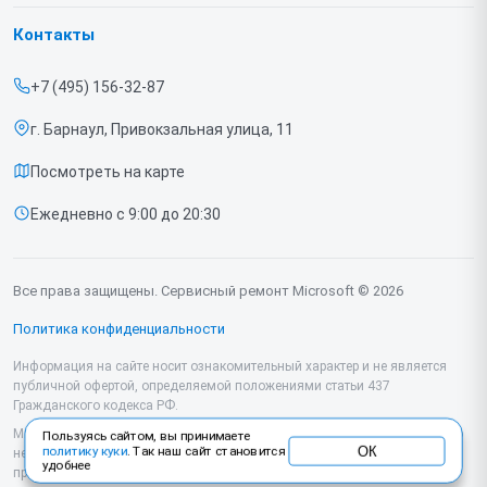
Гарантия
Игровых приставок
Контакты
Прайс-лист
Ноутбуков
+7 (495) 156-32-87
Срочный ремонт
г. Барнаул, Привокзальная улица, 11
Доставка и способы оплаты
Посмотреть на карте
Диагностика
Ежедневно с 9:00 до 20:30
Контакты
Все права защищены. Сервисный ремонт Microsoft © 2026
Политика конфиденциальности
Информация на сайте носит ознакомительный характер и не является
публичной офертой, определяемой положениями статьи 437
Гражданского кодекса РФ.
Мы специализируемся на обслуживании и ремонте техники Microsoft, но
Пользуясь сайтом, вы принимаете
ОК
политику куки
. Так наш сайт становится
не являемся их официальным представителем. Предоставляем
удобнее
профессиональные услуги после истечения гарантии, а также