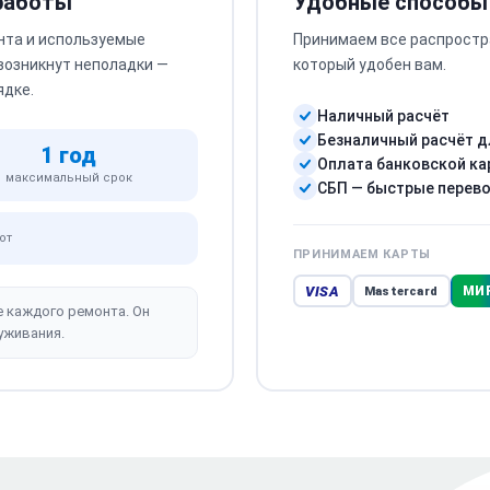
 работы
Удобные способы
нта и используемые
Принимаем все распростр
 возникнут неполадки —
который удобен вам.
ядке.
Наличный расчёт
Безналичный расчёт д
1 год
Оплата банковской ка
максимальный срок
СБП — быстрые перев
от
ПРИНИМАЕМ КАРТЫ
VISA
МИ
Mastercard
е каждого ремонта. Он
уживания.