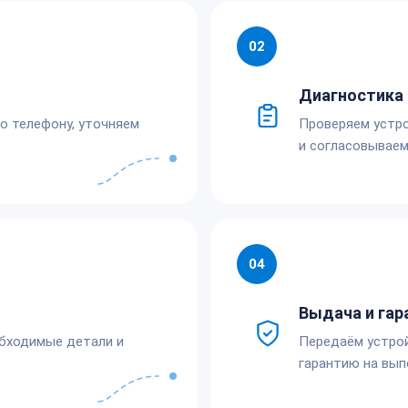
02
Диагностика 
по телефону, уточняем
Проверяем устро
и согласовываем
04
Выдача и гар
обходимые детали и
Передаём устро
гарантию на вып