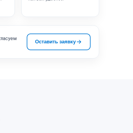
гласуем
Оставить заявку
а