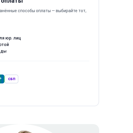
 оплаты
анённые способы оплаты — выбирайте тот,
ля юр. лиц
ртой
оды
Р
СБП