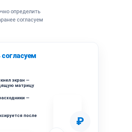
очно определить
аранее согласуем
 согласуем
скнел экран —
дящую матрицу
расходники —
ксируется после
₽