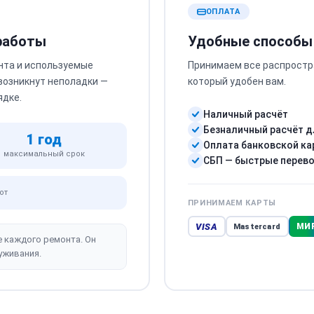
ОПЛАТА
 работы
Удобные способы
нта и используемые
Принимаем все распростр
 возникнут неполадки —
который удобен вам.
ядке.
Наличный расчёт
Безналичный расчёт д
1 год
Оплата банковской ка
максимальный срок
СБП — быстрые перев
от
ПРИНИМАЕМ КАРТЫ
VISA
МИ
Mastercard
е каждого ремонта. Он
уживания.