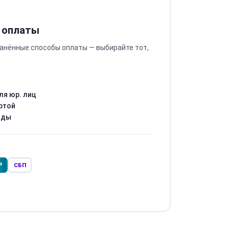
 оплаты
анённые способы оплаты — выбирайте тот,
ля юр. лиц
ртой
оды
Р
СБП