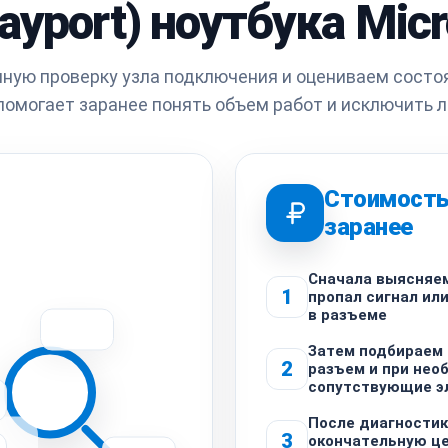
layport) ноутбука Micr
ную проверку узла подключения и оцениваем состо
помогает заранее понять объем работ и исключить 
Стоимость
заранее
Сначала выясняем
1
пропал сигнал ил
в разъеме
Затем подбираем
2
разъем и при нео
сопутствующие э
После диагности
3
окончательную це