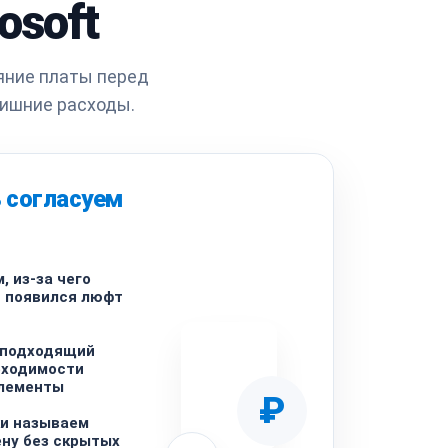
osoft
яние платы перед
лишние расходы.
 согласуем
, из-за чего
и появился люфт
 подходящий
бходимости
лементы
₽
ки называем
ну без скрытых